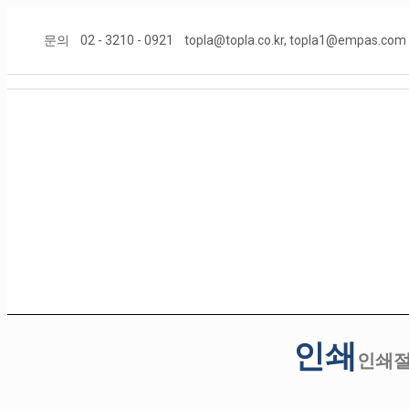
문의
02 - 3210 - 0921
topla@topla.co.kr, topla1@empas.com
인쇄
인쇄