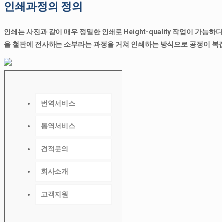
인쇄과정의 정의
인쇄는 사진과 같이 매우 정밀한 인쇄로 Height-quality 작업이 가능하다
을 철판에 전사하는 소부라는 과정을 거쳐 인쇄하는 방식으로 공정이 복잡
번역서비스
통역서비스
기술번역
견적문의
영상번역
서비스분야
번
회사소개
감수/교정
비용안내
역
번
분
고객지원
인사말
역
야
서
분
연혁
대금결제안
비
야