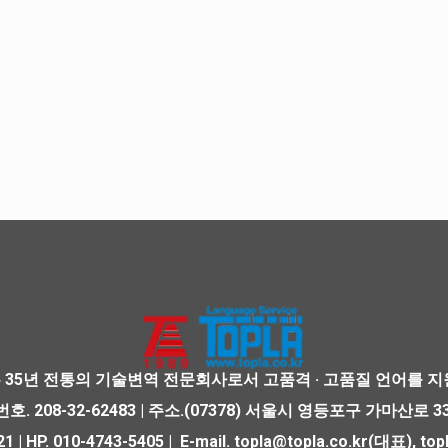
 35년 전통의 기술변역 전문회사로서 고품격 · 고품질 언어를 지
. 208-32-62483 | 주소.(07378) 서울시 영등포구 가마산로 
1 | HP. 010-4743-5405 | E-mail. topla@topla.co.kr(대표), 