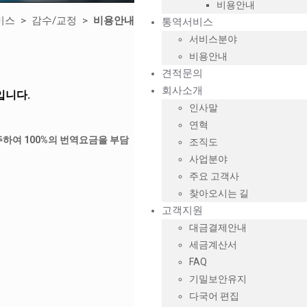
비용안내
비스 >
감수/교정 >
비용안내
통역서비스
서비스분야
비용안내
견적문의
회사소개
입니다.
인사말
연혁
하여 100%의 번역요금을 부담
조직도
사업분야
주요 고객사
찾아오시는 길
고객지원
대금결제안내
세금계산서
FAQ
기밀보안유지
다국어 편집