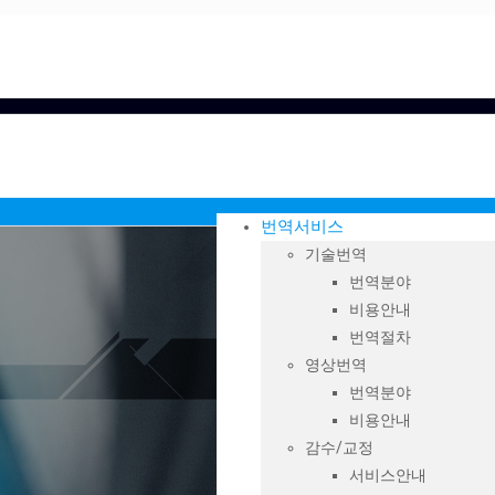
번역서비스
기술번역
번역분야
비용안내
번역절차
영상번역
번역분야
비용안내
감수/교정
서비스안내