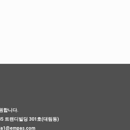
원합니다.
335 트랜디빌딩 301호(대림동)
topla1@empas.com