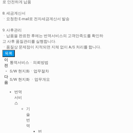
로 안전하게 납품
8. 세금계산서
ㆍ요청한 E-mail로 전자세금계산서 발송
9. 사후관리
ㆍ납품을 완료한 후에는 번역서비스의 고객만족도를 확인하
고 사후 품질관리를 실행합니다.
ㆍ품질상 문제점이 지적되면 지체 없이 A/S 처리를 합니다.
목록
이
통역서비스ㆍ의뢰방법
전
-
S/W 현지화ㆍ업무절차
다
S/W 현지화 ㆍ업무개요
음
번역
서비
스
기
술
번
역
번