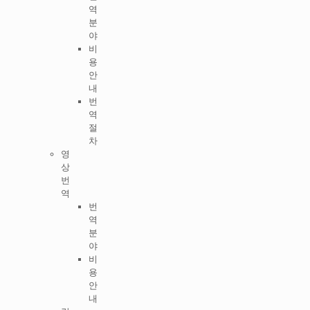
역
분
야
비
용
안
내
번
역
절
차
영
상
번
역
번
역
분
야
비
용
안
내