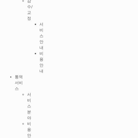
감
수/
교
정
서
비
스
안
내
비
용
안
내
통역
서비
스
서
비
스
분
야
비
용
안