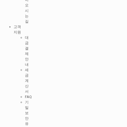
오
시
는
길
고객
지원
대
금
결
제
안
내
세
금
계
산
서
FAQ
기
밀
보
안
유