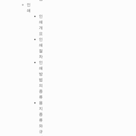
인
쇄
인
쇄
개
요
인
쇄
절
차
인
쇄
방
법
의
종
류
용
지
종
류
와
규