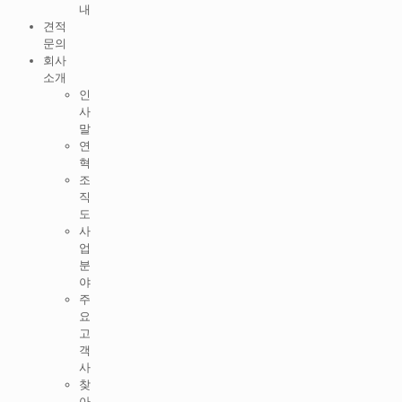
내
견적
문의
회사
소개
인
사
말
연
혁
조
직
도
사
업
분
야
주
요
고
객
사
찾
아