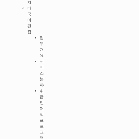
지
다
국
어
편
집
업
무
개
요
서
비
스
분
야
취
급
언
어
및
프
로
그
램