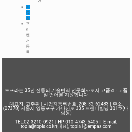
격
자
료
실
프
리
랜
서
등
록
토프라는 35년 전통의 기술변역 전문회사로서 고품격 · 고품
질 언어를 지원합니다.
대표자. 고주환 | 사업자등록번호. 208-32-62483 | 주소.
(07378) 서울시 영등포구 가마산로 335 트랜디빌딩 301호(대
림동)
TEL.02-3210-0921 | HP. 010-4743-5405 | E-mail.
topla@topla.co.kr(대표), topla1@empas.com