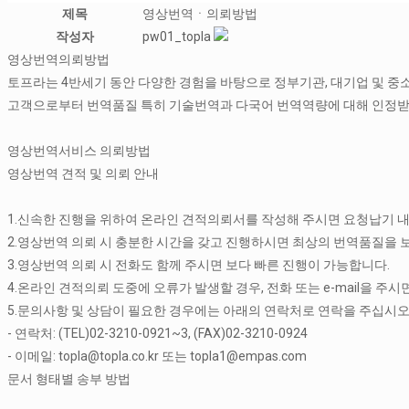
제목
영상번역ㆍ의뢰방법
작성자
pw01_topla
영상번역의뢰방법
토프라는 4반세기 동안 다양한 경험을 바탕으로 정부기관, 대기업 및 중
고객으로부터 번역품질 특히 기술번역과 다국어 번역역량에 대해 인정받
영상번역서비스 의뢰방법
영상번역 견적 및 의뢰 안내
1.신속한 진행을 위하여 온라인 견적의뢰서를 작성해 주시면 요청납기 내
2.영상번역 의뢰 시 충분한 시간을 갖고 진행하시면 최상의 번역품질을 보
3.영상번역 의뢰 시 전화도 함께 주시면 보다 빠른 진행이 가능합니다.
4.온라인 견적의뢰 도중에 오류가 발생할 경우, 전화 또는 e-mail을 주
5.문의사항 및 상담이 필요한 경우에는 아래의 연락처로 연락을 주십시오
- 연락처: (TEL)02-3210-0921~3, (FAX)02-3210-0924
- 이메일: topla@topla.co.kr 또는 topla1@empas.com
문서 형태별 송부 방법