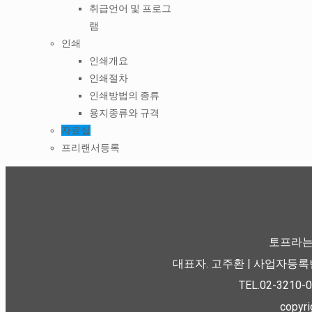
취급언어 및 프로그
램
인쇄
인쇄개요
인쇄절차
인쇄방법의 종류
용지종류와 규격
자료실
프리랜서등록
토프라는
대표자. 고주환 | 사업자등록번호
TEL.02-3210-0
copyr