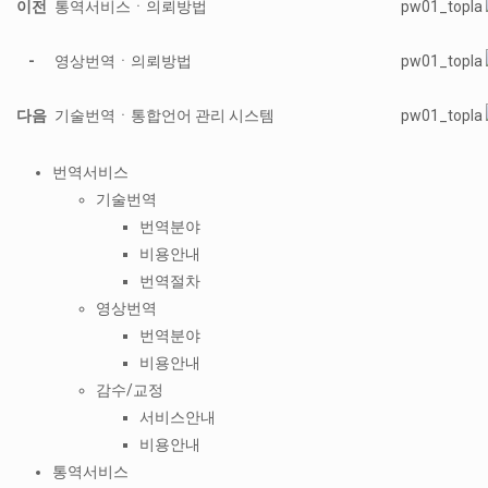
이전
통역서비스ㆍ의뢰방법
pw01_topla
-
영상번역ㆍ의뢰방법
pw01_topla
다음
기술번역ㆍ통합언어 관리 시스템
pw01_topla
번역서비스
기술번역
번역분야
비용안내
번역절차
영상번역
번역분야
비용안내
감수/교정
서비스안내
비용안내
통역서비스